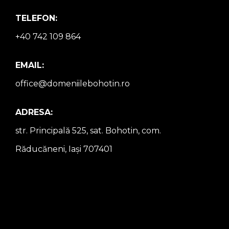
TELEFON:
+40 742 109 864
EMAIL:
office@domeniilebohotin.ro
ADRESA:
str. Principală 525, sat. Bohotin, com.
Răducăneni, Iași 707401