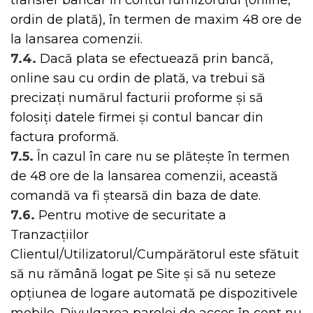
ordin de plată), în termen de maxim 48 ore de
la lansarea comenzii.
7.4.
Dacă plata se efectuează prin bancă,
online sau cu ordin de plată, va trebui să
precizaţi numărul facturii proforme şi să
folosiți datele firmei şi contul bancar din
factura proformă.
7.5.
În cazul în care nu se plăteşte în termen
de 48 ore de la lansarea comenzii, această
comandă va fi ştearsă din baza de date.
7.6.
Pentru motive de securitate a
Tranzacțiilor
Clientul/Utilizatorul/Cumpărătorul este sfătuit
să nu rămână logat pe Site și să nu seteze
opțiunea de logare automată pe dispozitivele
mobile. Divulgarea parolei de acces în cont nu