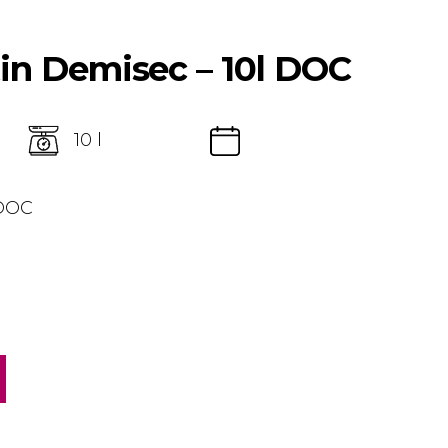
in Demisec – 10l DOC
10 l
 DOC