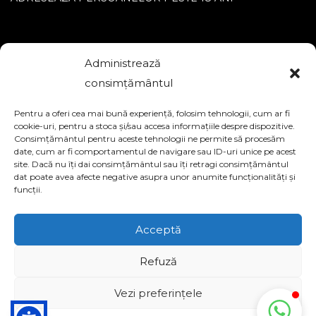
Administrează
consimțământul
FIRMA CREARE MAGAZIN ONLINE
Pentru a oferi cea mai bună experiență, folosim tehnologii, cum ar fi
cookie-uri, pentru a stoca și/sau accesa informațiile despre dispozitive.
Consimțământul pentru aceste tehnologii ne permite să procesăm
date, cum ar fi comportamentul de navigare sau ID-uri unice pe acest
site. Dacă nu îți dai consimțământul sau îți retragi consimțământul
dat poate avea afecte negative asupra unor anumite funcționalități și
funcții.
Acceptă
Refuză
Vezi preferințele