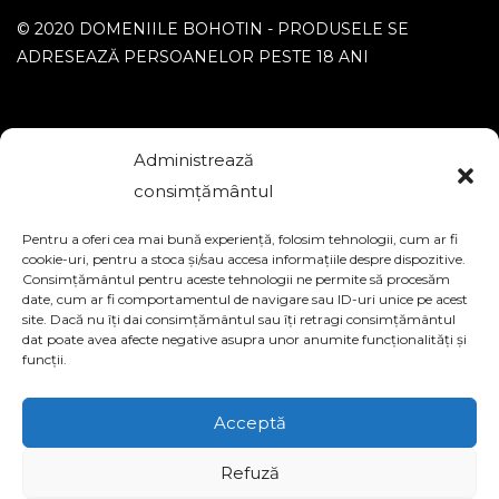
© 2020 DOMENIILE BOHOTIN - PRODUSELE SE
ADRESEAZĂ PERSOANELOR PESTE 18 ANI
Administrează
consimțământul
FIRMA CREARE MAGAZIN ONLINE
Pentru a oferi cea mai bună experiență, folosim tehnologii, cum ar fi
cookie-uri, pentru a stoca și/sau accesa informațiile despre dispozitive.
Consimțământul pentru aceste tehnologii ne permite să procesăm
date, cum ar fi comportamentul de navigare sau ID-uri unice pe acest
site. Dacă nu îți dai consimțământul sau îți retragi consimțământul
dat poate avea afecte negative asupra unor anumite funcționalități și
funcții.
Acceptă
Refuză