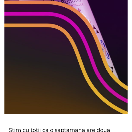
Stim cu totii ca o saptamana are doua