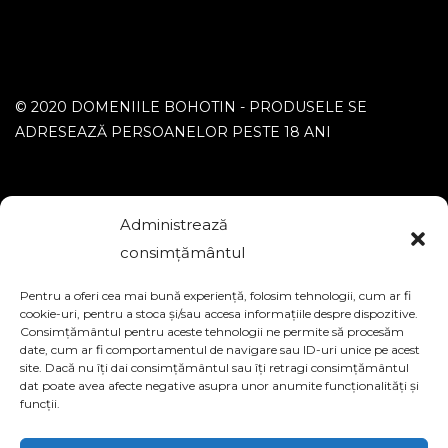
© 2020 DOMENIILE BOHOTIN - PRODUSELE SE
ADRESEAZĂ PERSOANELOR PESTE 18 ANI
Administrează
consimțământul
FIRMA CREARE MAGAZIN ONLINE
Pentru a oferi cea mai bună experiență, folosim tehnologii, cum ar fi
cookie-uri, pentru a stoca și/sau accesa informațiile despre dispozitive.
Consimțământul pentru aceste tehnologii ne permite să procesăm
date, cum ar fi comportamentul de navigare sau ID-uri unice pe acest
site. Dacă nu îți dai consimțământul sau îți retragi consimțământul
dat poate avea afecte negative asupra unor anumite funcționalități și
funcții.