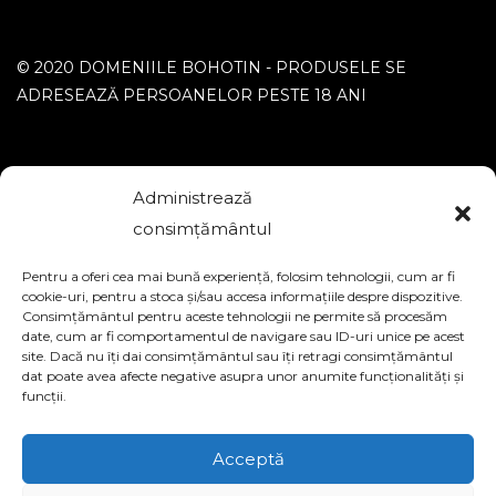
© 2020 DOMENIILE BOHOTIN - PRODUSELE SE
ADRESEAZĂ PERSOANELOR PESTE 18 ANI
Administrează
consimțământul
FIRMA CREARE MAGAZIN ONLINE
Pentru a oferi cea mai bună experiență, folosim tehnologii, cum ar fi
cookie-uri, pentru a stoca și/sau accesa informațiile despre dispozitive.
Consimțământul pentru aceste tehnologii ne permite să procesăm
date, cum ar fi comportamentul de navigare sau ID-uri unice pe acest
site. Dacă nu îți dai consimțământul sau îți retragi consimțământul
dat poate avea afecte negative asupra unor anumite funcționalități și
funcții.
Acceptă